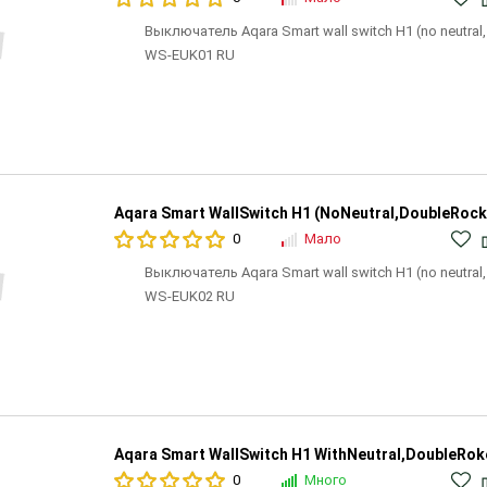
Выключатель Aqara Smart wall switch H1 (no neutral, 
WS-EUK01 RU
Aqara Smart WallSwitch H1 (NoNeutral,DoubleRock
0
Мало
Выключатель Aqara Smart wall switch H1 (no neutral,
WS-EUK02 RU
Aqara Smart WallSwitch H1 WithNeutral,DoubleRok
0
Много