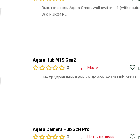
Выключатель Aqara Smart wall switch H1 (with neutral
WS-EUK04 RU
Aqara Hub M1S Gen2
0
Мало
Центр управления умным домом Aqara Hub M1S GE
Aqara Camera Hub G2H Pro
0
Нет в наличии