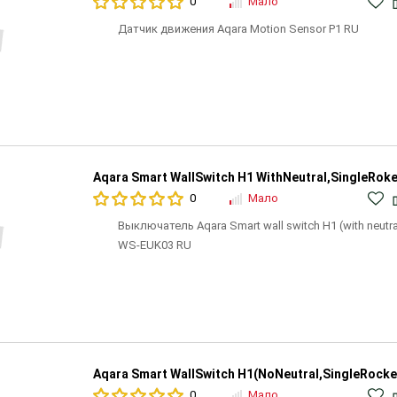
0
Мало
Датчик движения Aqara Motion Sensor P1 RU
Aqara Smart WallSwitch H1 WithNeutral,SingleRoke
0
Мало
Выключатель Aqara Smart wall switch H1 (with neutral
WS-EUK03 RU
Aqara Smart WallSwitch H1(NoNeutral,SingleRocke
0
Мало