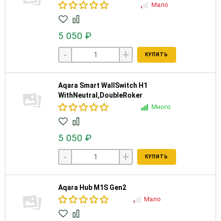
Мало
5 050 ₽
-
+
КУПИТЬ
Aqara Smart WallSwitch H1
WithNeutral,DoubleRoker
Много
5 050 ₽
-
+
КУПИТЬ
Aqara Hub M1S Gen2
Мало