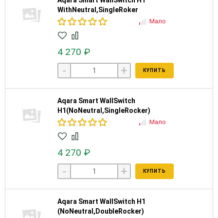
Aqara Smart WallSwitch H1
WithNeutral,SingleRoker
Мало
4 270 ₽
-
+
КУПИТЬ
Aqara Smart WallSwitch
H1(NoNeutral,SingleRocker)
Мало
4 270 ₽
-
+
КУПИТЬ
Aqara Smart WallSwitch H1
(NoNeutral,DoubleRocker)