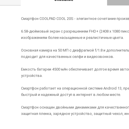
Смартфон COOLPAD COOL 20S - элегантное сочетание произв
6.58-дюймовый экран с разрешением FHD+ (2408 x 1080 пикс
изображениям более насыщенные и реалистичные цвета.
Основная камера на 50 МП с диафрагмой f/1.8 и дополните
подходит для качественных селфи и видеозвонков.
Емкость батареи 4500 мАч обеспечивает долгое время авт
устройства.
Смартфон работает на операционной системе Android 13, п
быстрый и надежный доступ в интернет в любом месте.
Смартфон оснащен двойными динамиками для качественного
защитная пленка, зарядное устройство, защитный чехол, и