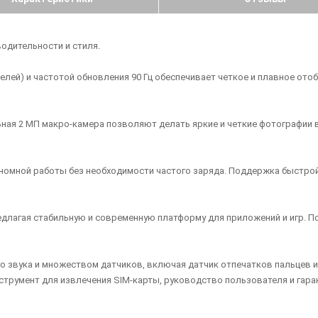
одительности и стиля.
елей) и частотой обновления 90 Гц обеспечивает четкое и плавное ото
льная 2 МП макро-камера позволяют делать яркие и четкие фотографии
ономной работы без необходимости частого заряда. Поддержка быстрой
редлагая стабильную и современную платформу для приложений и игр. П
 звука и множеством датчиков, включая датчик отпечатков пальцев и 
нструмент для извлечения SIM-карты, руководство пользователя и гара