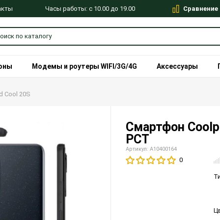
Сравнение
Часы работы: с 10.00 до 19.00
акты
оны
Модемы и роутеры WIFI/3G/4G
Аксессуары
d Cool 20S
Смартфон Coolp
РСТ
Артикул: A10400164
0
Т
Ц