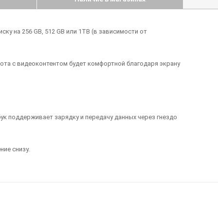
у на 256 GB, 512 GB или 1TB (в зависимости от
абота с видеоконтентом будет комфортной благодаря экрану
бук поддерживает зарядку и передачу данных через гнездо
ие снизу.