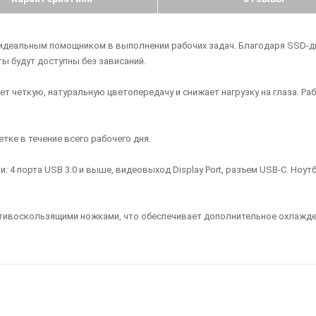
идеальным помощником в выполнении рабочих задач. Благодаря SSD-диск
ы будут доступны без зависаний.
ет четкую, натуральную цветопередачу и снижает нагрузку на глаза. Р
ке в течение всего рабочего дня.
4 порта USB 3.0 и выше, видеовыход Display Port, разъем USB-C. Ноут
тивоскользящими ножками, что обеспечивает дополнительное охлажден