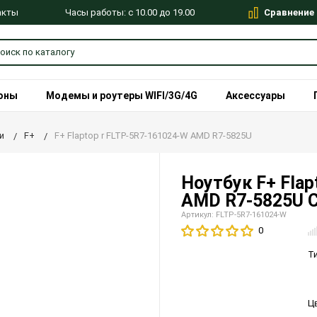
Сравнение
Часы работы: с 10.00 до 19.00
акты
оны
Модемы и роутеры WIFI/3G/4G
Аксессуары
и
F+
F+ Flaptop r FLTP-5R7-161024-W AMD R7-5825U
Ноутбук F+ Flap
AMD R7-5825U 
Артикул: FLTP-5R7-161024-W
0
Т
Ц