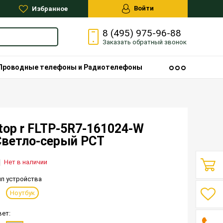
Войти
Избранное
8 (495) 975-96-88
Заказать
обратный
звонок
Проводные телефоны и Радиотелефоны
top r FLTP-5R7-161024-W
Светло-серый РСТ
Нет в наличии
ип устройства
Ноутбук
вет: