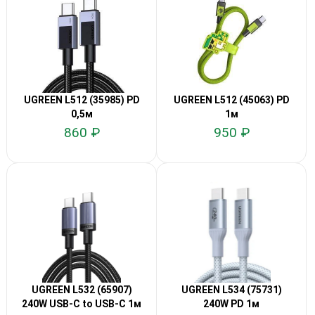
UGREEN L512 (35985) PD
UGREEN L512 (45063) PD
0,5м
1м
860 ₽
950 ₽
UGREEN L532 (65907)
UGREEN L534 (75731)
240W USB-C to USB-C 1м
240W PD 1м