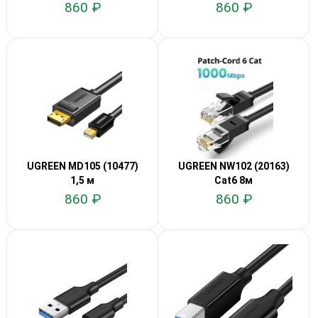
860 ₽
860 ₽
UGREEN MD105 (10477)
UGREEN NW102 (20163)
1,5 м
Cat6 8м
860 ₽
860 ₽