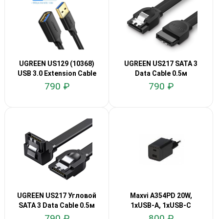
UGREEN US129 (10368)
UGREEN US217 SATA 3
USB 3.0 Extension Cable
Data Cable 0.5м
1м
790 ₽
790 ₽
UGREEN US217 Угловой
Maxvi A354PD 20W,
SATA 3 Data Cable 0.5м
1xUSB-A, 1xUSB-C
790 ₽
800 ₽