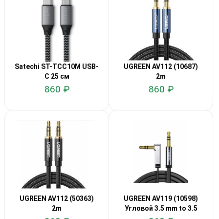
Satechi ST-TCC10M USB-
UGREEN AV112 (10687)
C 25 см
2m
860 ₽
860 ₽
UGREEN AV112 (50363)
UGREEN AV119 (10598)
2m
Угловой 3.5 mm to 3.5
mm 1.5м