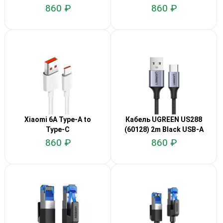
860 ₽
860 ₽
Xiaomi 6A Type-A to
Кабель UGREEN US288
Type-C
(60128) 2m Black USB-A
2.0 to
860 ₽
860 ₽