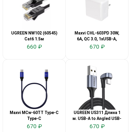
UGREEN NW102 (60545)
Maxvi CHL-603PD 30W,
Cat6 1.5м
6A, QC 3.0, 1xUSB-A,
1xUSB-C
660 ₽
670 ₽
Maxvi MCw-60TT Type-C
UGREEN US311 Длина 1
Type-C
м. USB-A to Angled USB-
C
670 ₽
670 ₽