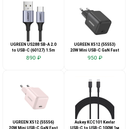
UGREEN US288 SB-A 2.0
UGREEN X512 (55553)
to USB-C (60127) 1.5m
20W Mini USB-C GaN Fast
Charge
890 ₽
950 ₽
UGREEN X512 (55556)
Aukey KCC101 Kevlar
20W Mini USB-C GaN Fast
USB-C to USB-C 100W 1м