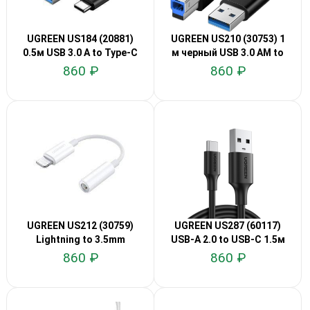
UGREEN US184 (20881)
UGREEN US210 (30753) 1
0.5м USB 3.0 A to Type-C
м черный USB 3.0 AM to
BM
860 ₽
860 ₽
UGREEN US212 (30759)
UGREEN US287 (60117)
Lightning to 3.5mm
USB-A 2.0 to USB-C 1.5м
860 ₽
860 ₽