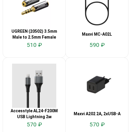
UGREEN (20502) 3.5mm
Maxvi MC-A02L
Male to 2.5mm Female
Adapter
510 ₽
590 ₽
Accesstyle AL24-F200M
Maxvi A202 2A, 2xUSB-A
USB Lightning 2м
570 ₽
570 ₽