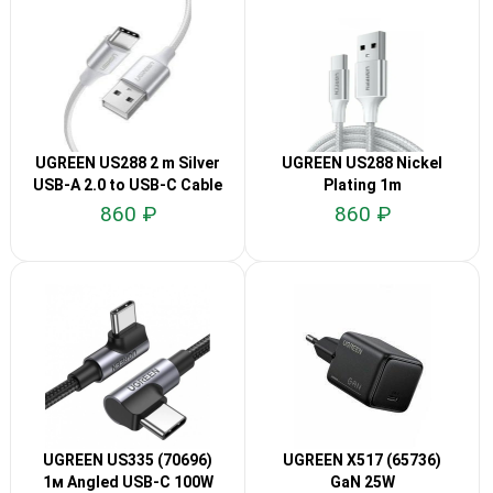
UGREEN US288 2 m Silver
UGREEN US288 Nickel
USB-A 2.0 to USB-C Cable
Plating 1m
860 ₽
860 ₽
UGREEN US335 (70696)
UGREEN X517 (65736)
1м Angled USB-C 100W
GaN 25W