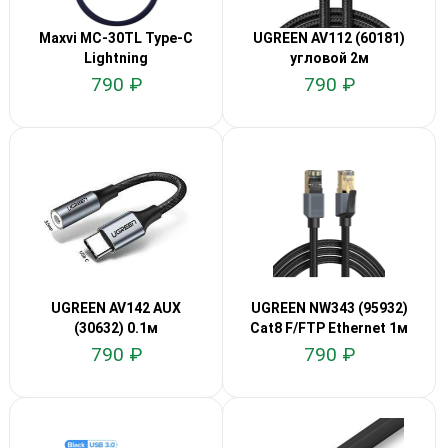
Maxvi MC-30TL Type-C
UGREEN AV112 (60181)
Lightning
угловой 2м
790 ₽
790 ₽
UGREEN AV142 AUX
UGREEN NW343 (95932)
(30632) 0.1м
Cat8 F/FTP Ethernet 1м
790 ₽
790 ₽