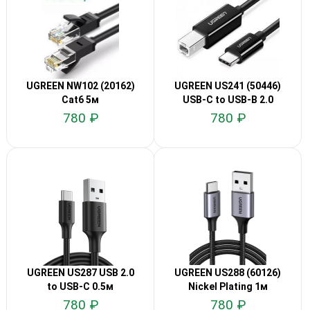
UGREEN NW102 (20162)
UGREEN US241 (50446)
Cat6 5м
USB-C to USB-B 2.0
Printer 2м
780 ₽
780 ₽
UGREEN US287 USB 2.0
UGREEN US288 (60126)
to USB-C 0.5м
Nickel Plating 1м
780 ₽
780 ₽