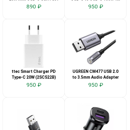
Charge
890 ₽
950 ₽
ttec Smart Charger PD
UGREEN CM477 USB 2.0
Type-C 20W (2SCS22B)
to 3.5mm Audio Adapter
950 ₽
950 ₽