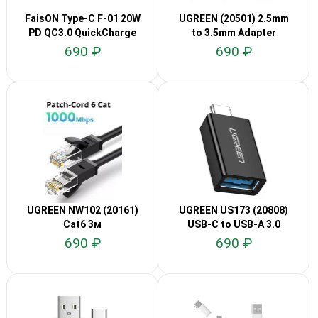
FaisON Type-C F-01 20W
UGREEN (20501) 2.5mm
PD QC3.0 QuickCharge
to 3.5mm Adapter
690 ₽
690 ₽
UGREEN NW102 (20161)
UGREEN US173 (20808)
Cat6 3м
USB-C to USB-A 3.0
690 ₽
690 ₽