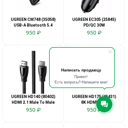
UGREEN CM748 (35058)
UGREEN EC305 (25845)
USB-A Bluetooth 5.4
PD/QC 30W
Adapter
950 ₽
950 ₽
Написать продавцу
Привет!
Есть вопросы?-Напишите мне!
UGREEN HD140 (80402)
UGREEN HD175 (45431)
HDMI 2.1 Male To Male
8K HDMI 1,5м
1,5 m.
950 ₽
950 ₽