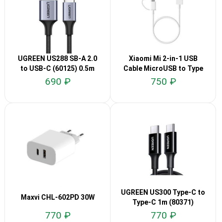
UGREEN US288 SB-A 2.0
Xiaomi Mi 2-in-1 USB
to USB-C (60125) 0.5m
Cable MicroUSB to Type
C 0.3m
690 ₽
750 ₽
UGREEN US300 Type-C to
Maxvi CHL-602PD 30W
Type-C 1m (80371)
770 ₽
770 ₽