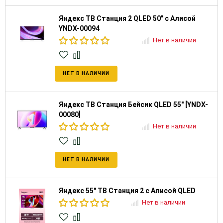
Яндекс ТВ Станция 2 QLED 50" с Алисой
YNDX-00094
Нет в наличии
НЕТ В НАЛИЧИИ
Яндекс ТВ Станция Бейсик QLED 55" [YNDX-
00080]
Нет в наличии
НЕТ В НАЛИЧИИ
Яндекс 55" ТВ Станция 2 с Алисой QLED
Нет в наличии