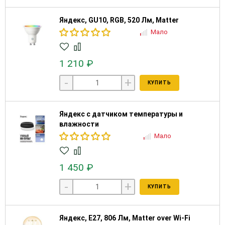
Яндекс, GU10, RGB, 520 Лм, Matter
Мало
1 210 ₽
-
+
КУПИТЬ
Яндекс с датчиком температуры и
влажности
Мало
1 450 ₽
-
+
КУПИТЬ
Яндекс, Е27, 806 Лм, Matter over Wi-Fi