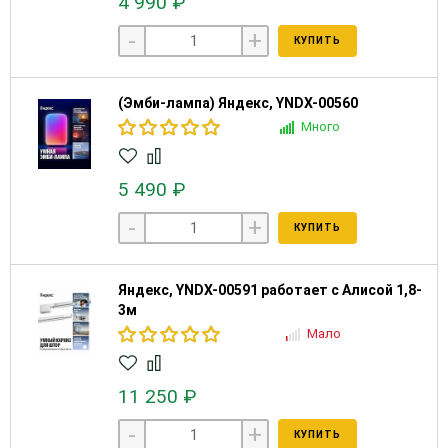
4 990 ₽
-
+
КУПИТЬ
(Эмби-лампа) Яндекс, YNDX-00560
Много
5 490 ₽
-
+
КУПИТЬ
Яндекс, YNDX-00591 работает с Алисой 1,8-
3м
Мало
11 250 ₽
-
+
КУПИТЬ