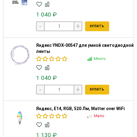
1 040 ₽
-
+
КУПИТЬ
Яндекс YNDX-00547 для умной светодиодной
ленты
Много
1 040 ₽
-
+
КУПИТЬ
Яндекс, Е14, RGB, 520 Лм, Matter over WiFi
Мало
1 130 ₽