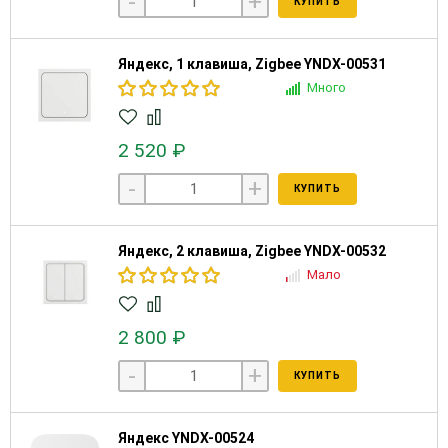
-
+
КУПИТЬ
Яндекс, 1 клавиша, Zigbee YNDX-00531
Много
2 520 ₽
-
+
КУПИТЬ
Яндекс, 2 клавиша, Zigbee YNDX-00532
Мало
2 800 ₽
-
+
КУПИТЬ
Яндекс YNDX-00524