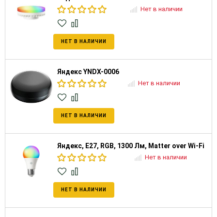
Нет в наличии
НЕТ В НАЛИЧИИ
Яндекс YNDX-0006
Нет в наличии
НЕТ В НАЛИЧИИ
Яндекс, Е27, RGB, 1300 Лм, Matter over Wi-Fi
Нет в наличии
НЕТ В НАЛИЧИИ