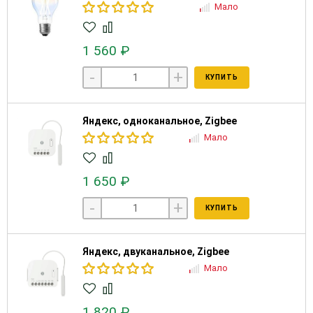
Мало
1 560 ₽
-
+
КУПИТЬ
Яндекс, одноканальное, Zigbee
Мало
1 650 ₽
-
+
КУПИТЬ
Яндекс, двуканальное, Zigbee
Мало
1 820 ₽