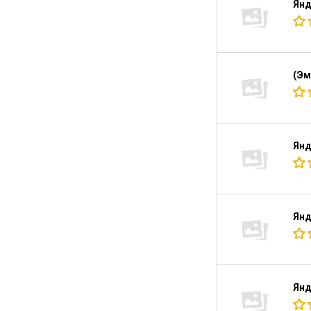
Янд
(Эм
Янд
Янд
Янд