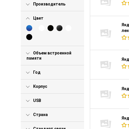
Производитель
Цвет
Янд
ле
Объем встроенной
памяти
Янд
Год
Корпус
Янд
USB
Страна
Янд
Стандарт связи