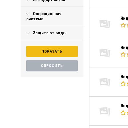
Операционная
Янд
система
Защита от воды
Янд
Янд
Янд