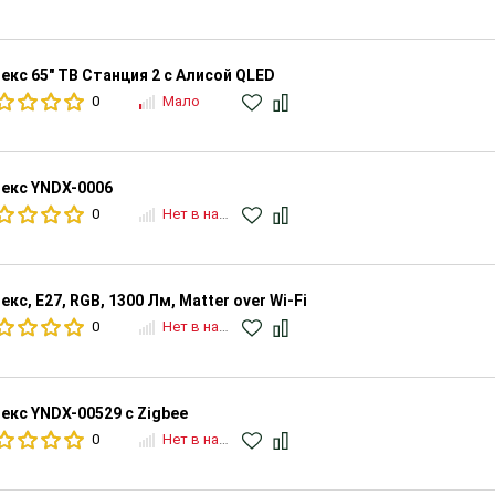
екс 65" ТВ Станция 2 с Алисой QLED
0
Мало
екс YNDX-0006
0
Нет в наличии
екс, Е27, RGB, 1300 Лм, Matter over Wi-Fi
0
Нет в наличии
екс YNDX-00529 с Zigbee
0
Нет в наличии