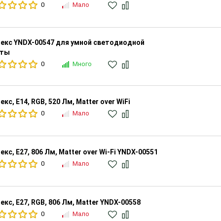
0
Мало
екс YNDX-00547 для умной светодиодной
нты
0
Много
екс, Е14, RGB, 520 Лм, Matter over WiFi
0
Мало
екс, Е27, 806 Лм, Matter over Wi-Fi YNDX-00551
0
Мало
екс, Е27, RGB, 806 Лм, Matter YNDX-00558
0
Мало