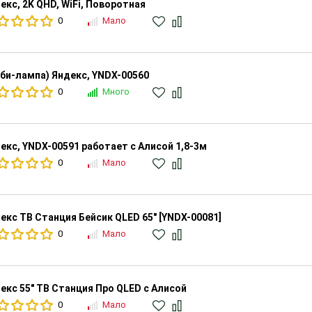
екс, 2K QHD, WiFi, Поворотная
0
Мало
би-лампа) Яндекс, YNDX-00560
0
Много
екс, YNDX-00591 работает с Алисой 1,8-3м
0
Мало
екс ТВ Станция Бейсик QLED 65" [YNDX-00081]
0
Мало
екс 55" ТВ Станция Про QLED с Алисой
0
Мало